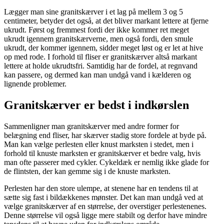
Lægger man sine granitskærver i et lag på mellem 3 og 5
centimeter, betyder det også, at det bliver markant lettere at fjerne
ukrudt. Først og fremmest fordi der ikke kommer ret meget
ukrudt igennem granitskærverne, men også fordi, den smule
ukrudt, der kommer igennem, sidder meget løst og er let at hive
op med rode. I forhold til fliser er granitskærver altså markant
lettere at holde ukrudtsfri. Samtidig har de fordel, at regnvand
kan passere, og dermed kan man undgå vand i kælderen og
lignende problemer.
Granitskærver er bedst i indkørslen
Sammenligner man granitskærver med andre former for
belægning end fliser, har skærver stadig store fordele at byde på.
Man kan vælge perlesten eller knust marksten i stedet, men i
forhold til knuste marksten er granitskærver et bedre valg, hvis
man ofte passerer med cykler. Cykeldæk er nemlig ikke glade for
de flintsten, der kan gemme sig i de knuste marksten.
Perlesten har den store ulempe, at stenene har en tendens til at
sætte sig fast i bildækkenes mønster. Det kan man undgå ved at
vælge granitskærver af en størrelse, der overstiger perlestenenes.
Denne størrelse vil også ligge mere stabilt og derfor have mindre