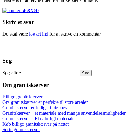
tensdens til at havne uden for indkørslens område.
Skriv et svar
Du skal være
logget ind
for at skrive en kommentar.
Søg
Søg efter:
Om granitskærver
Billige granitskærver
Grå granitskærver er perfekte til store arealer
Granitskærver er billigst i bigbags
Granitskærver – et materiale med mange anvendelsesmuligheder
Granitskærver – Et naturligt materiale
Køb billige granitskærver på nettet
Sorte granitskærver