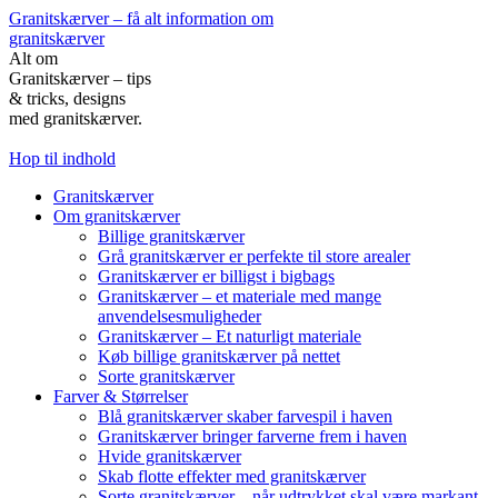
Granitskærver – få alt information om
granitskærver
Alt om
Granitskærver – tips
& tricks, designs
med granitskærver.
Hop til indhold
Granitskærver
Om granitskærver
Billige granitskærver
Grå granitskærver er perfekte til store arealer
Granitskærver er billigst i bigbags
Granitskærver – et materiale med mange
anvendelsesmuligheder
Granitskærver – Et naturligt materiale
Køb billige granitskærver på nettet
Sorte granitskærver
Farver & Størrelser
Blå granitskærver skaber farvespil i haven
Granitskærver bringer farverne frem i haven
Hvide granitskærver
Skab flotte effekter med granitskærver
Sorte granitskærver – når udtrykket skal være markant