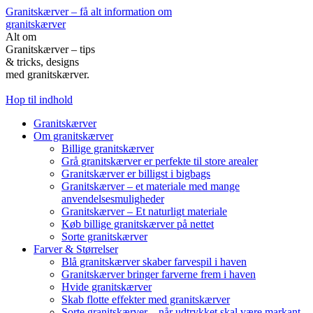
Granitskærver – få alt information om
granitskærver
Alt om
Granitskærver – tips
& tricks, designs
med granitskærver.
Hop til indhold
Granitskærver
Om granitskærver
Billige granitskærver
Grå granitskærver er perfekte til store arealer
Granitskærver er billigst i bigbags
Granitskærver – et materiale med mange
anvendelsesmuligheder
Granitskærver – Et naturligt materiale
Køb billige granitskærver på nettet
Sorte granitskærver
Farver & Størrelser
Blå granitskærver skaber farvespil i haven
Granitskærver bringer farverne frem i haven
Hvide granitskærver
Skab flotte effekter med granitskærver
Sorte granitskærver – når udtrykket skal være markant