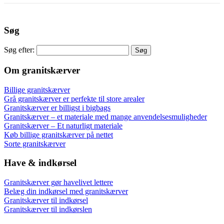
Søg
Søg efter:
Om granitskærver
Billige granitskærver
Grå granitskærver er perfekte til store arealer
Granitskærver er billigst i bigbags
Granitskærver – et materiale med mange anvendelsesmuligheder
Granitskærver – Et naturligt materiale
Køb billige granitskærver på nettet
Sorte granitskærver
Have & indkørsel
Granitskærver gør havelivet lettere
Belæg din indkørsel med granitskærver
Granitskærver til indkørsel
Granitskærver til indkørslen