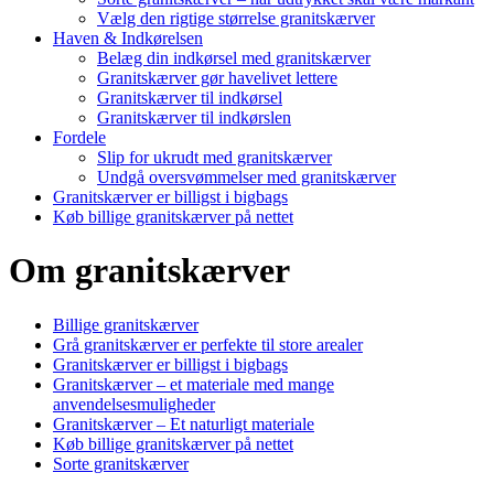
Vælg den rigtige størrelse granitskærver
Haven & Indkørelsen
Belæg din indkørsel med granitskærver
Granitskærver gør havelivet lettere
Granitskærver til indkørsel
Granitskærver til indkørslen
Fordele
Slip for ukrudt med granitskærver
Undgå oversvømmelser med granitskærver
Granitskærver er billigst i bigbags
Køb billige granitskærver på nettet
Om granitskærver
Billige granitskærver
Grå granitskærver er perfekte til store arealer
Granitskærver er billigst i bigbags
Granitskærver – et materiale med mange
anvendelsesmuligheder
Granitskærver – Et naturligt materiale
Køb billige granitskærver på nettet
Sorte granitskærver